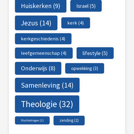
Huiskerken
(9)
Israel
(5)
Jezus
(14)
kerk
(4)
kerkgeschiedenis
(4)
leefgemeenschap
(4)
lifestyle
(5)
Onderwijs
(8)
opwekking
(3)
Samenleving
(14)
Theologie
(32)
zending
(2)
Vluchtelingen
(1)