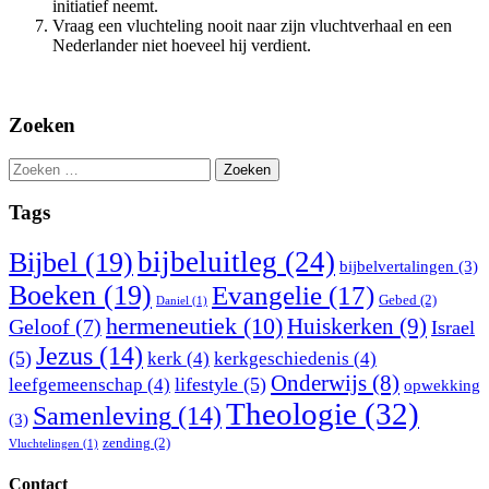
initiatief neemt.
Vraag een vluchteling nooit naar zijn vluchtverhaal en een
Nederlander niet hoeveel hij verdient.
Zoeken
Zoeken
naar:
Tags
bijbeluitleg
(24)
Bijbel
(19)
bijbelvertalingen
(3)
Boeken
(19)
Evangelie
(17)
Gebed
(2)
Daniel
(1)
hermeneutiek
(10)
Huiskerken
(9)
Geloof
(7)
Israel
Jezus
(14)
(5)
kerk
(4)
kerkgeschiedenis
(4)
Onderwijs
(8)
lifestyle
(5)
leefgemeenschap
(4)
opwekking
Theologie
(32)
Samenleving
(14)
(3)
zending
(2)
Vluchtelingen
(1)
Contact