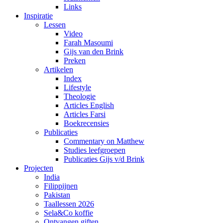
Links
Inspiratie
Lessen
Video
Farah Masoumi
Gijs van den Brink
Preken
Artikelen
Index
Lifestyle
Theologie
Articles English
Articles Farsi
Boekrecensies
Publicaties
Commentary on Matthew
Studies leefgroepen
Publicaties Gijs v/d Brink
Projecten
India
Filippijnen
Pakistan
Taallessen 2026
Sela&Co koffie
Ontvangen giften