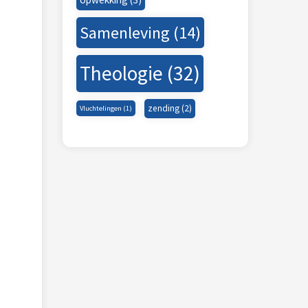
Samenleving
(14)
Theologie
(32)
zending
(2)
Vluchtelingen
(1)