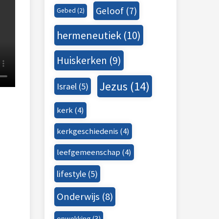
Geloof
(7)
Gebed
(2)
hermeneutiek
(10)
Huiskerken
(9)
Jezus
(14)
Israel
(5)
kerk
(4)
kerkgeschiedenis
(4)
leefgemeenschap
(4)
lifestyle
(5)
Onderwijs
(8)
opwekking
(3)