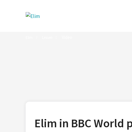
Video
Elim
Lessen
Elim in BBC World 