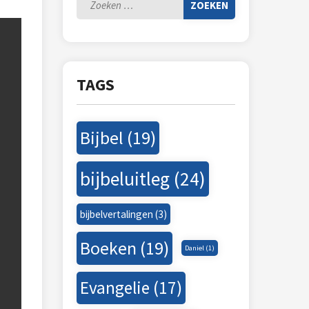
Zoeken
naar:
Adressen
Boekrecensies
Huiskerken
TAGS
Links
Bijbel
(19)
bijbeluitleg
(24)
bijbelvertalingen
(3)
Boeken
(19)
Daniel
(1)
Evangelie
(17)