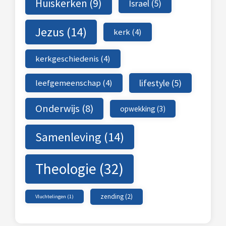
Huiskerken
(9)
Israel
(5)
Jezus
(14)
kerk
(4)
kerkgeschiedenis
(4)
leefgemeenschap
(4)
lifestyle
(5)
Onderwijs
(8)
opwekking
(3)
Samenleving
(14)
Theologie
(32)
zending
(2)
Vluchtelingen
(1)