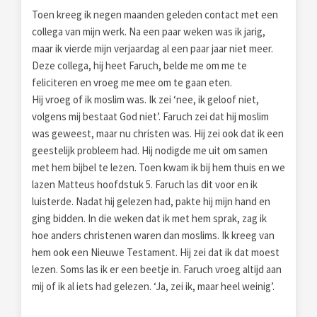
Toen kreeg ik negen maanden geleden contact met een
collega van mijn werk. Na een paar weken was ik jarig,
maar ik vierde mijn verjaardag al een paar jaar niet meer.
Deze collega, hij heet Faruch, belde me om me te
feliciteren en vroeg me mee om te gaan eten.
Hij vroeg of ik moslim was. Ik zei ‘nee, ik geloof niet,
volgens mij bestaat God niet’. Faruch zei dat hij moslim
was geweest, maar nu christen was. Hij zei ook dat ik een
geestelijk probleem had. Hij nodigde me uit om samen
met hem bijbel te lezen. Toen kwam ik bij hem thuis en we
lazen Matteus hoofdstuk 5. Faruch las dit voor en ik
luisterde. Nadat hij gelezen had, pakte hij mijn hand en
ging bidden. In die weken dat ik met hem sprak, zag ik
hoe anders christenen waren dan moslims. Ik kreeg van
hem ook een Nieuwe Testament. Hij zei dat ik dat moest
lezen. Soms las ik er een beetje in. Faruch vroeg altijd aan
mij of ik al iets had gelezen. ‘Ja, zei ik, maar heel weinig’.