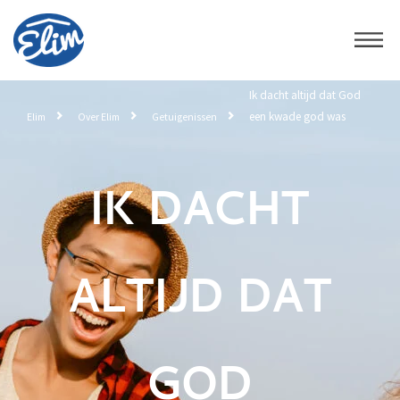
Ik dacht altijd dat God
een kwade god was
Elim
Over Elim
Getuigenissen
IK DACHT
ALTIJD DAT
GOD