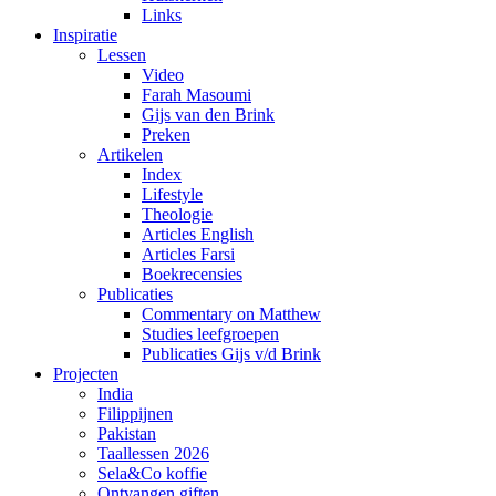
Links
Inspiratie
Lessen
Video
Farah Masoumi
Gijs van den Brink
Preken
Artikelen
Index
Lifestyle
Theologie
Articles English
Articles Farsi
Boekrecensies
Publicaties
Commentary on Matthew
Studies leefgroepen
Publicaties Gijs v/d Brink
Projecten
India
Filippijnen
Pakistan
Taallessen 2026
Sela&Co koffie
Ontvangen giften