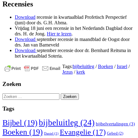
Recensies
Download
recensie in kwartaalblad Profetisch Perspectief
(juni) door ds. G.H. Abma.
Vrijdag 18 juni een recensie in het Nederlands Dagblad door
drs. H. de Jong.
Hier te lezen
.
Download
september recensie in maandblad de Oogst door
drs. Jan van Barneveld
Download
september recensie door dr. Bernhard Reitsma in
het kwartaalblad Soteria.
Tags:
bijbeluitleg
/
Boeken
/
Israel
/
Jezus
/
kerk
Zoeken
Zoeken
naar:
Tags
bijbeluitleg
(24)
Bijbel
(19)
bijbelvertalingen
(3)
Boeken
(19)
Evangelie
(17)
Gebed
(2)
Daniel
(1)