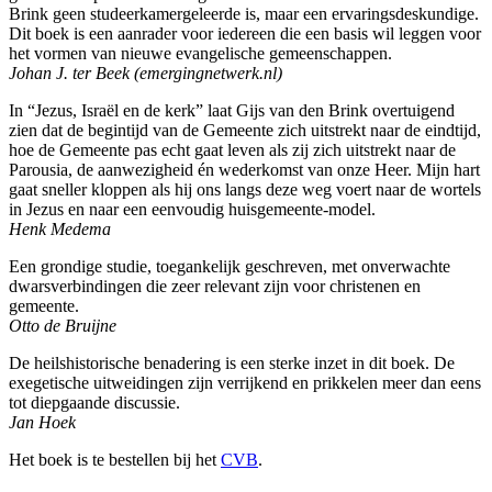
Brink geen studeerkamergeleerde is, maar een ervaringsdeskundige.
Dit boek is een aanrader voor iedereen die een basis wil leggen voor
het vormen van nieuwe evangelische gemeenschappen.
Johan J. ter Beek (emergingnetwerk.nl)
In “Jezus, Israël en de kerk” laat Gijs van den Brink overtuigend
zien dat de begintijd van de Gemeente zich uitstrekt naar de eindtijd,
hoe de Gemeente pas echt gaat leven als zij zich uitstrekt naar de
Parousia, de aanwezigheid én wederkomst van onze Heer. Mijn hart
gaat sneller kloppen als hij ons langs deze weg voert naar de wortels
in Jezus en naar een eenvoudig huisgemeente-model.
Henk Medema
Een grondige studie, toegankelijk geschreven, met onverwachte
dwarsverbindingen die zeer relevant zijn voor christenen en
gemeente.
Otto de Bruijne
De heilshistorische benadering is een sterke inzet in dit boek. De
exegetische uitweidingen zijn verrijkend en prikkelen meer dan eens
tot diepgaande discussie.
Jan Hoek
Het boek is te bestellen bij het
CVB
.