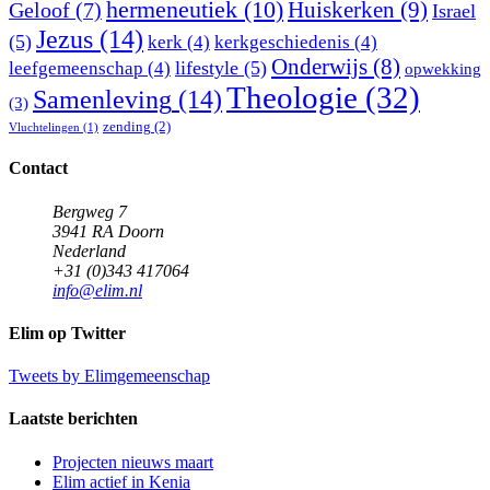
hermeneutiek
(10)
Huiskerken
(9)
Geloof
(7)
Israel
Jezus
(14)
(5)
kerk
(4)
kerkgeschiedenis
(4)
Onderwijs
(8)
lifestyle
(5)
leefgemeenschap
(4)
opwekking
Theologie
(32)
Samenleving
(14)
(3)
zending
(2)
Vluchtelingen
(1)
Contact
Bergweg 7
3941 RA Doorn
Nederland
+31 (0)343 417064
info@elim.nl
Elim op Twitter
Tweets by Elimgemeenschap
Laatste berichten
Projecten nieuws maart
Elim actief in Kenia