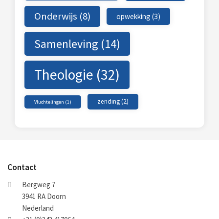
Onderwijs
(8)
opwekking
(3)
Samenleving
(14)
Theologie
(32)
zending
(2)
Vluchtelingen
(1)
Contact
Bergweg 7
3941 RA Doorn
Nederland