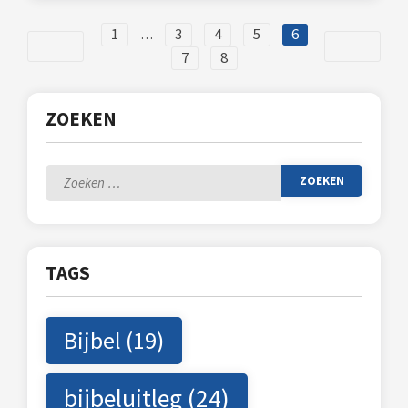
1
3
4
5
6
…
7
8
ZOEKEN
Zoeken
naar:
TAGS
Bijbel
(19)
bijbeluitleg
(24)