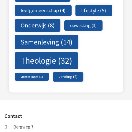
leefgemeenschap
(4)
lifestyle
(5)
Onderwijs
(8)
opwekking
(3)
Samenleving
(14)
Theologie
(32)
zending
(2)
Vluchtelingen
(1)
Contact
Bergweg 7