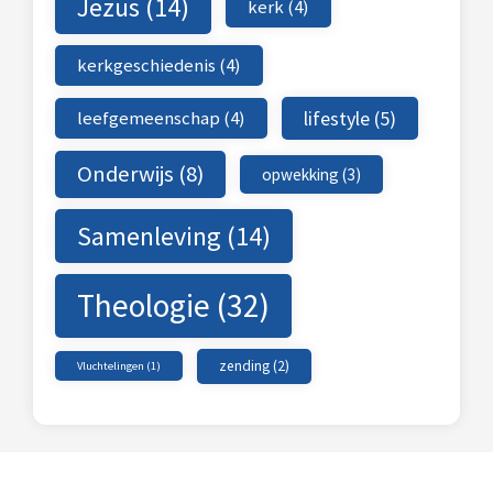
Jezus
(14)
kerk
(4)
kerkgeschiedenis
(4)
leefgemeenschap
(4)
lifestyle
(5)
Onderwijs
(8)
opwekking
(3)
Samenleving
(14)
Theologie
(32)
zending
(2)
Vluchtelingen
(1)