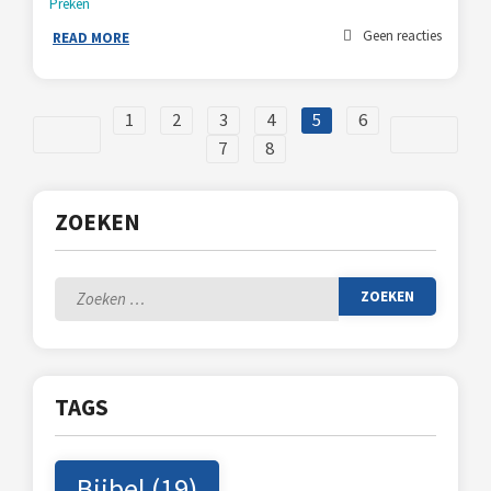
Preken
Geen reacties
READ MORE
1
2
3
4
5
6
7
8
ZOEKEN
Zoeken
naar:
TAGS
Bijbel
(19)