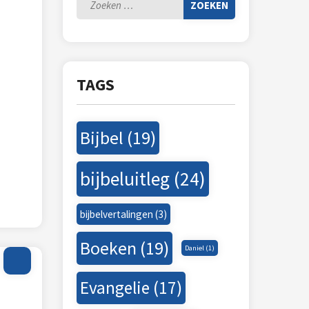
Zoeken
naar:
Adressen
Boekrecensies
Huiskerken
TAGS
Links
Bijbel
(19)
bijbeluitleg
(24)
bijbelvertalingen
(3)
Boeken
(19)
Daniel
(1)
Evangelie
(17)