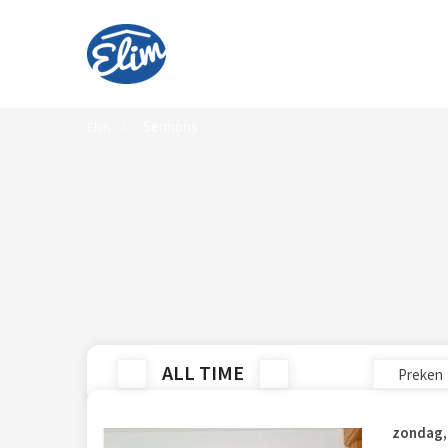
Sermons
Elim
ALL TIME
zondag, 