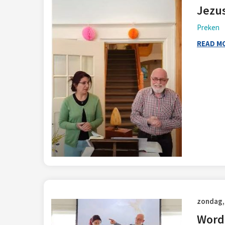
Jezus
Preken
READ M
zondag,
Word