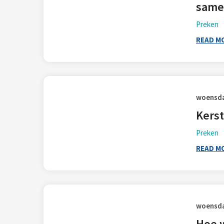
same
Preken
READ M
woensda
Kerst
Preken
READ M
woensda
Hoe 