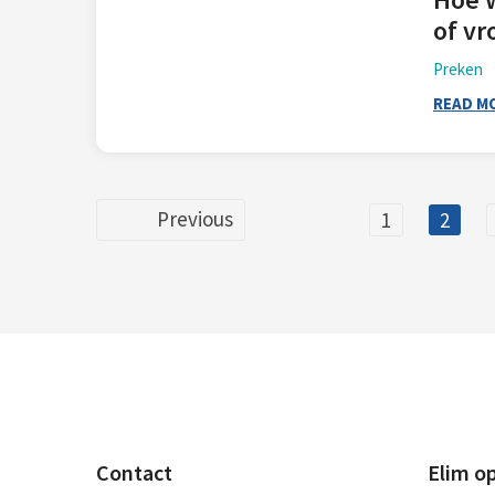
of v
Preken
READ M
Previous
1
2
Contact
Elim o