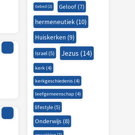
Geloof
(7)
Gebed
(2)
hermeneutiek
(10)
Huiskerken
(9)
Jezus
(14)
Israel
(5)
kerk
(4)
kerkgeschiedenis
(4)
leefgemeenschap
(4)
lifestyle
(5)
Onderwijs
(8)
opwekking
(3)