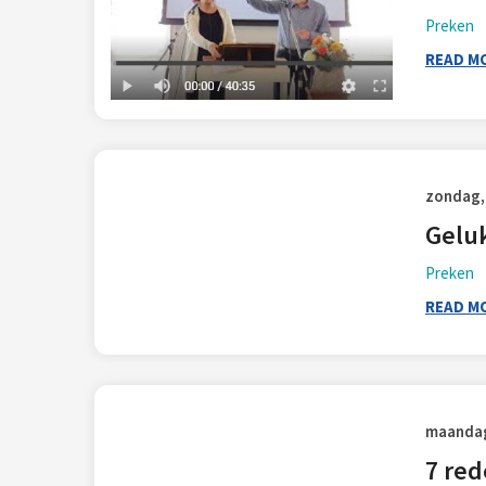
Preken
READ M
zondag, 
Geluk
Preken
READ M
maandag,
7 red