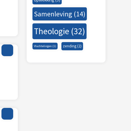
Samenleving
(14)
Theologie
(32)
zending
(2)
Vluchtelingen
(1)