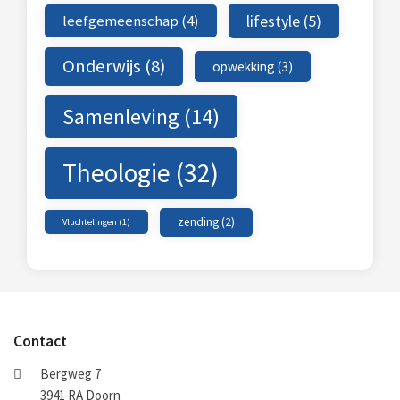
leefgemeenschap
(4)
lifestyle
(5)
Onderwijs
(8)
opwekking
(3)
Samenleving
(14)
Theologie
(32)
zending
(2)
Vluchtelingen
(1)
Contact
Bergweg 7
3941 RA Doorn