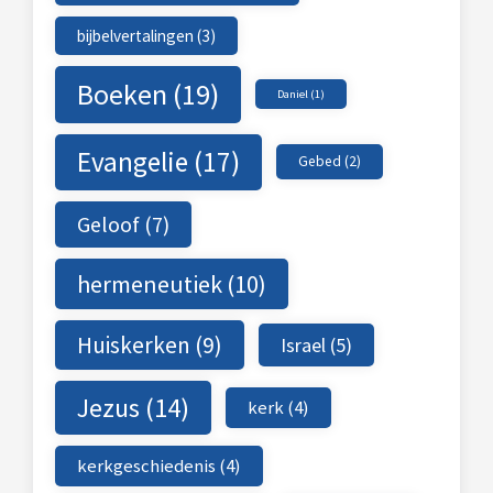
bijbelvertalingen
(3)
Boeken
(19)
Daniel
(1)
Evangelie
(17)
Gebed
(2)
Geloof
(7)
hermeneutiek
(10)
Huiskerken
(9)
Israel
(5)
Jezus
(14)
kerk
(4)
kerkgeschiedenis
(4)