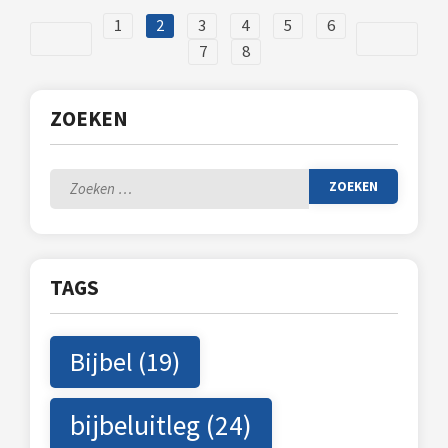
1
2
3
4
5
6
7
8
ZOEKEN
Zoeken
naar:
TAGS
Bijbel
(19)
bijbeluitleg
(24)