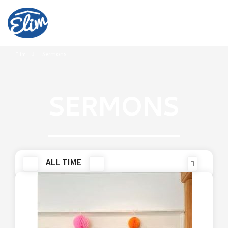
Sermons
Elim
SERMONS
ALL TIME