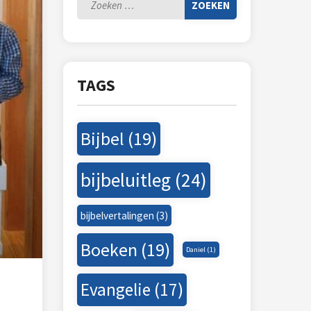
Zoeken
naar:
Adressen
Boekrecensies
Huiskerken
TAGS
Links
Bijbel
(19)
bijbeluitleg
(24)
bijbelvertalingen
(3)
Boeken
(19)
Daniel
(1)
Evangelie
(17)