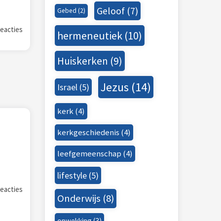
Geloof
(7)
Gebed
(2)
eacties
hermeneutiek
(10)
Huiskerken
(9)
Jezus
(14)
Israel
(5)
kerk
(4)
kerkgeschiedenis
(4)
leefgemeenschap
(4)
lifestyle
(5)
eacties
Onderwijs
(8)
opwekking
(3)