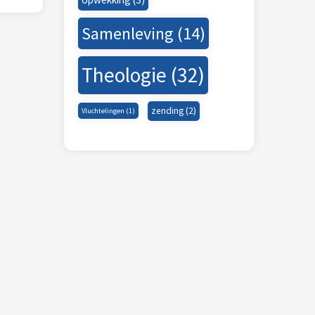
Samenleving
(14)
Theologie
(32)
zending
(2)
Vluchtelingen
(1)