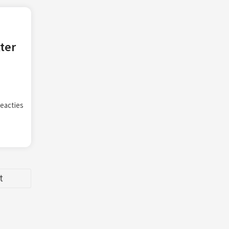
ter
eacties
t