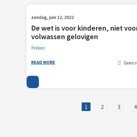
zondag, juni 12, 2022
De wet is voor kinderen, niet voo
volwassen gelovigen
Preken
READ MORE
Geen r
1
2
3
4