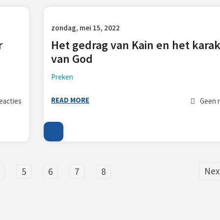
zondag, mei 15, 2022
r
Het gedrag van Kain en het karak
van God
Preken
READ MORE
eacties
Geen r
Nex
5
6
7
8