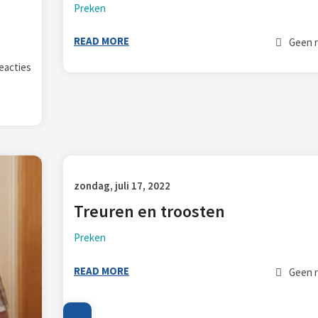
Preken
READ MORE
Geen r
eacties
zondag, juli 17, 2022
Treuren en troosten
Preken
READ MORE
Geen r